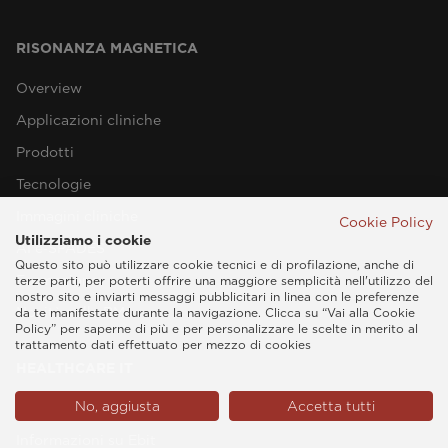
RISONANZA MAGNETICA
Overview
Applicazioni cliniche
Prodotti
Tecnologie
Immagini cliniche
Cookie Policy
Utilizziamo i cookie
AI e‑SPADES
Questo sito può utilizzare cookie tecnici e di profilazione, anche di
Formazione
terze parti, per poterti offrire una maggiore semplicità nell'utilizzo del
nostro sito e inviarti messaggi pubblicitari in linea con le preferenze
Novità nella RM
da te manifestate durante la navigazione. Clicca su “Vai alla Cookie
Policy” per saperne di più e per personalizzare le scelte in merito al
trattamento dati effettuato per mezzo di cookies
HEALTHCARE IT
No, aggiusta
Accetta tutti
Overview
Informazioni su Ebit