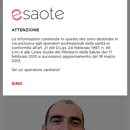
VIDEO
ATTENZIONE
Come la RM degli arti offre valore ai
Le informazioni contenute in questo sito sono destinate in
via esclusiva agli operatori professionali della sanità in
pazienti e agli ambulatori
conformità all'art. 21 del D.Lgs. 24 febbraio 1997, n. 46
s.m.i e alle Linee Guida del Ministero della Salute del 17
febbraio 2010 e successivo aggiornamento del 18 marzo
2013.
Sei un operatore sanitario?
SI
NO