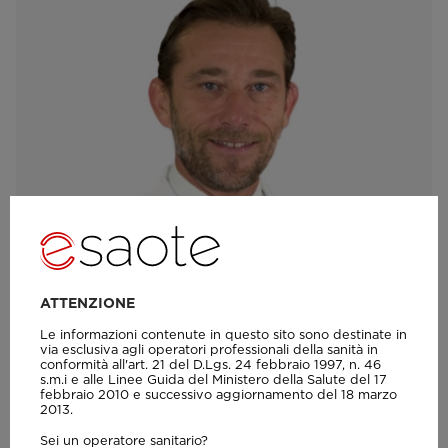
ATTENZIONE
VIDEO
Le informazioni contenute in questo sito sono destinate in
Intervista al Dr. Aliprandi all'evento S-
via esclusiva agli operatori professionali della sanità in
conformità all'art. 21 del D.Lgs. 24 febbraio 1997, n. 46
scan Open
s.m.i e alle Linee Guida del Ministero della Salute del 17
febbraio 2010 e successivo aggiornamento del 18 marzo
2013.
Sei un operatore sanitario?