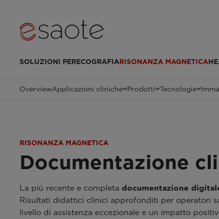
SOLUZIONI PER
ECOGRAFIA
RISONANZA MAGNETICA
HE
Overview
Applicazioni cliniche
Prodotti
Tecnologie
Immag
RISONANZA MAGNETICA
Documentazione cli
La più recente e completa
documentazione digital
Risultati didattici clinici approfonditi per operator
livello di assistenza eccezionale e un impatto positi