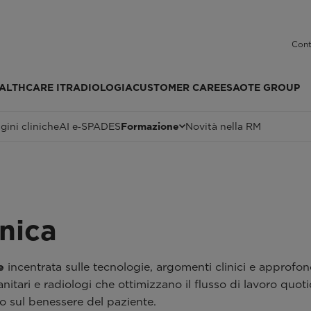
Cont
ALTHCARE IT
RADIOLOGIA
CUSTOMER CARE
ESAOTE GROUP
ini cliniche
AI e‑SPADES
Formazione
Novità nella RM
nica
e
incentrata sulle tecnologie, argomenti clinici e approfo
i sanitari e radiologi che ottimizzano il flusso di lavoro q
vo sul benessere del paziente.