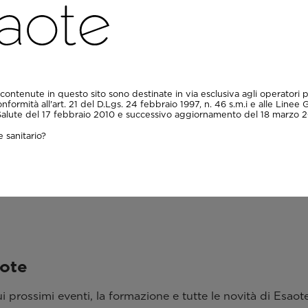
VIDEO
lente di
Tecnico e consulente di
etica - Colonna
risonanza magnetica - Art
timizzazione
superiori - Ottimizzazion
ll'impostazione
dell'esame: dall'imposta
contenute in questo sito sono destinate in via esclusiva agli operatori p
le immagini
del paziente alle immagin
onformità all'art. 21 del D.Lgs. 24 febbraio 1997, n. 46 s.m.i e alle Linee 
acquisite
 Salute del 17 febbraio 2010 e successivo aggiornamento del 18 marzo 2
 sanitario?
aote
 prossimi eventi, la formazione e tutte le novità di Esaote