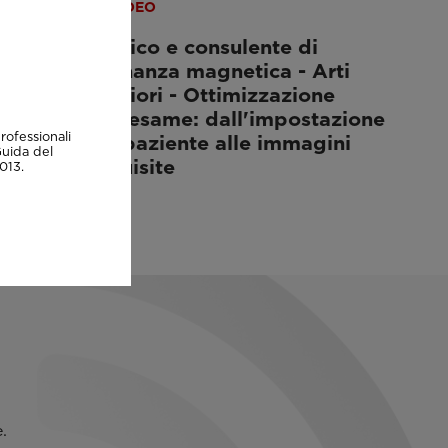
VIDEO
Tecnico e consulente di
i
risonanza magnetica - Arti
e
inferiori - Ottimizzazione
zione
dell'esame: dall'impostazione
rofessionali
i
del paziente alle immagini
Guida del
acquisite
013.
.