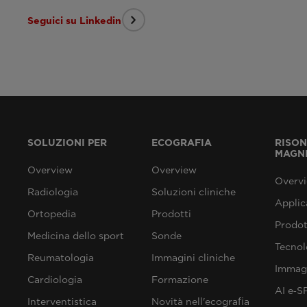
Seguici su Linkedin
SOLUZIONI PER
ECOGRAFIA
RISO
MAGN
Overview
Overview
Overv
Radiologia
Soluzioni cliniche
Applic
Ortopedia
Prodotti
Prodot
Medicina dello sport
Sonde
Tecnol
Reumatologia
Immagini cliniche
Immagi
Cardiologia
Formazione
AI e‑
Interventistica
Novità nell'ecografia