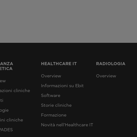
NANZA
HEALTHCARE IT
RADIOLOGIA
ETICA
Overview
Overview
iew
Informazioni su Ebit
azioni cliniche
Software
ti
Storie cliniche
ogie
Formazione
ni cliniche
Novità nell’Healthcare IT
SPADES