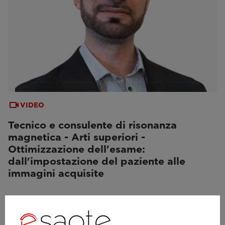
VIDEO
Tecnico e consulente di risonanza
magnetica - Arti superiori -
Ottimizzazione dell'esame:
dall'impostazione del paziente alle
immagini acquisite