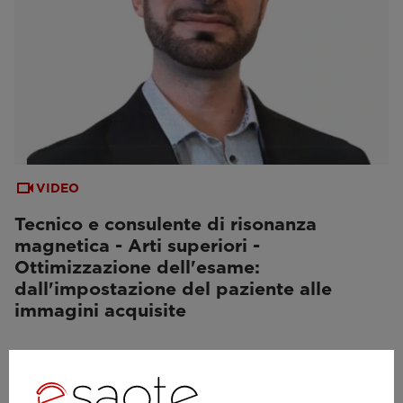
VIDEO
Tecnico e consulente di risonanza
magnetica - Arti superiori -
Ottimizzazione dell'esame:
dall'impostazione del paziente alle
immagini acquisite