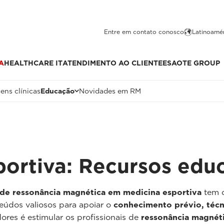
Entre em contato conosco
Latinoamér
A
HEALTHCARE IT
ATENDIMENTO AO CLIENTE
ESAOTE GROUP
ens clínicas
Educação
Novidades em RM
ortiva: Recursos educ
 de ressonância magnética em medicina esportiva
tem c
eúdos valiosos para apoiar o
conhecimento prévio, técni
ores é estimular os profissionais de
ressonância magnéti