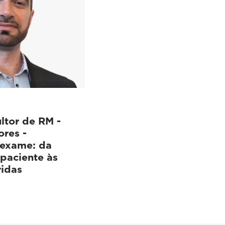
ltor de RM -
ores -
 exame: da
paciente às
idas