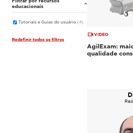
Filtrar por recursos
educacionais
Tutoriais e Guias do usuário
(4)
VIDEO
Redefinir todos os filtros
AgilExam: maior
qualidade cons