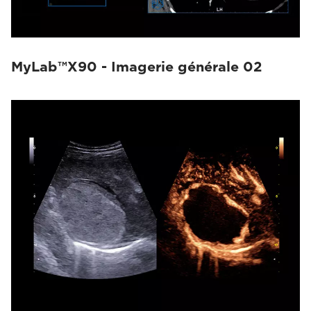
MyLab™X90 - Imagerie générale 02