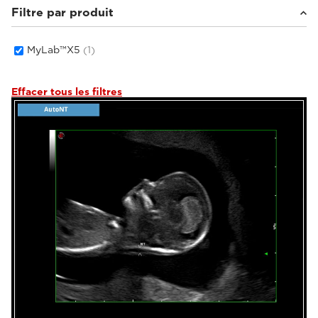
Filtre par produit
MyLab™X5
(1)
Effacer tous les filtres