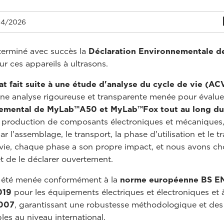
4/2026
terminé avec succès la
Déclaration Environnementale d
r ces appareils à ultrasons.
at fait suite à une étude d'analyse du cycle de vie (AC
une analyse rigoureuse et transparente menée pour évaluer
emental de MyLab™A50 et MyLab™Fox tout au long du
a production de composants électroniques et mécaniques
r l'assemblage, le transport, la phase d'utilisation et le t
 vie, chaque phase a son propre impact, et nous avons cho
t de le déclarer ouvertement.
a été menée conformément à la
norme européenne BS E
019
pour les équipements électriques et électroniques et 
y007
, garantissant une robustesse méthodologique et des 
es au niveau international.