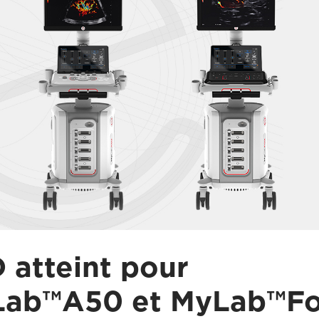
 atteint pour
ab™A50 et MyLab™F