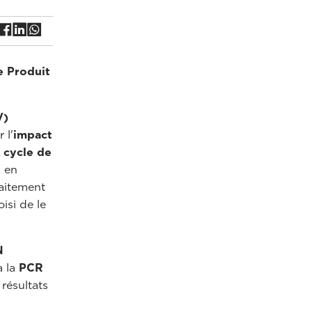
e Produit
V)
 l'
impact
 cycle de
, en
raitement
isi de le
N
à la
PCR
résultats