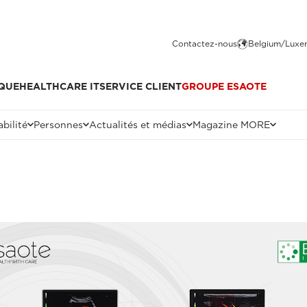
Contactez-nous
Belgium/Luxe
QUE
HEALTHCARE IT
SERVICE CLIENT
GROUPE ESAOTE
bilité
Personnes
Actualités et médias
Magazine MORE