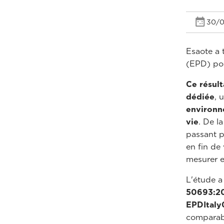
30/0
Esaote a 
(EPD) pou
Ce résult
dédiée
, 
environn
vie
. De l
passant pa
en fin de
mesurer e
L'étude 
50693:2
EPDItal
comparabl