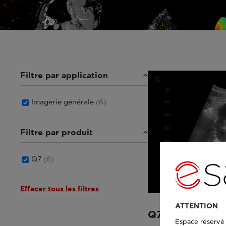
Filtre par application
Imagerie générale
(6)
Filtre par produit
Q7
(6)
Effacer tous les filtres
ATTENTION
Q7 - GI Kidney
Espace réservé 