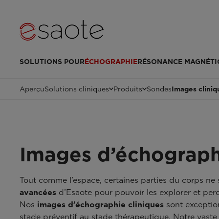
SOLUTIONS POUR
ÉCHOGRAPHIE
RÉSONANCE MAGNÉTI
Aperçu
Solutions cliniques
Produits
Sondes
Images cliniq
Images d’échograph
Tout comme l’espace, certaines parties du corps ne s
avancées
d’Esaote pour pouvoir les explorer et perce
Nos
images d’échographie cliniques
sont exception
stade préventif au stade thérapeutique. Notre vaste