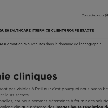
Contactez-nous
QUE
HEALTHCARE IT
SERVICE CLIENT
GROUPE ESAOTE
ues
Formation
Nouveautés dans le domaine de l’échographie
ie cliniques
ont pas visibles à l’œil nu : c’est pourquoi nous avons b
r leurs secrets.
nelles, car nous sommes déterminés à fournir des solutio
 galerie clinique présente des
images haute résolution d