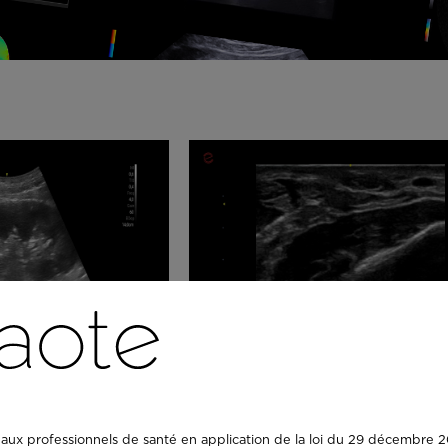
Q7 - GI MSK
aux professionnels de santé en application de la loi du 29 décembre 20