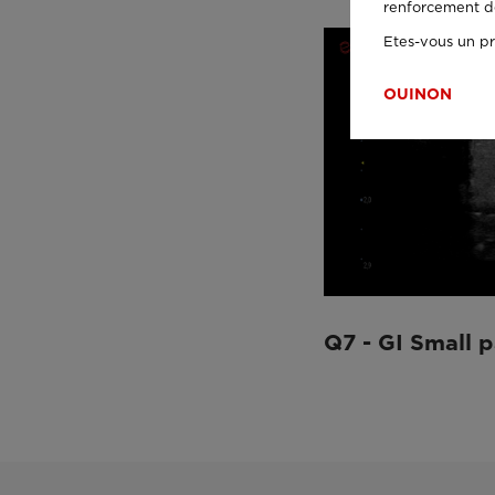
renforcement de 
Etes-vous un pr
OUI
NON
Q7 - GI Small p