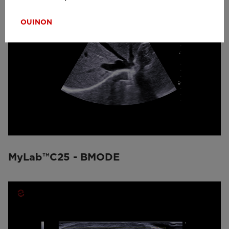
OUI
NON
MyLab™C25 - BMODE