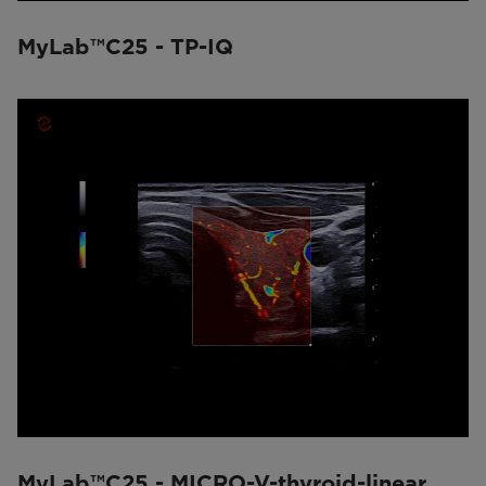
MyLab™C25 - TP-IQ
MyLab™C25 - MICRO-V-thyroid-linear