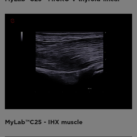
MyLab™C25 - IHX muscle