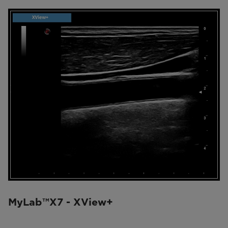
MyLab™X7 - XView+