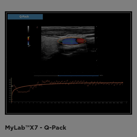
MyLab™X7 - Q-Pack