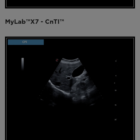
MyLab™X7 - CnTI™