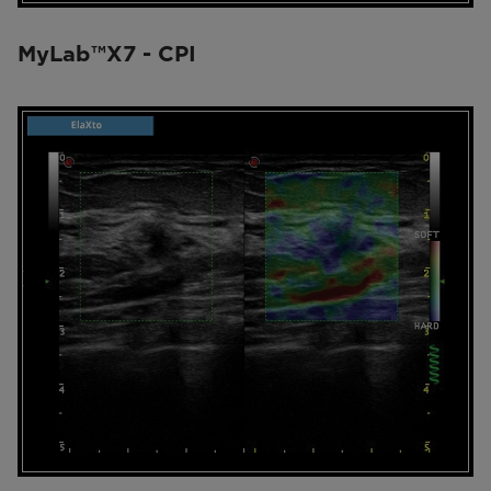
MyLab™X7 - CPI