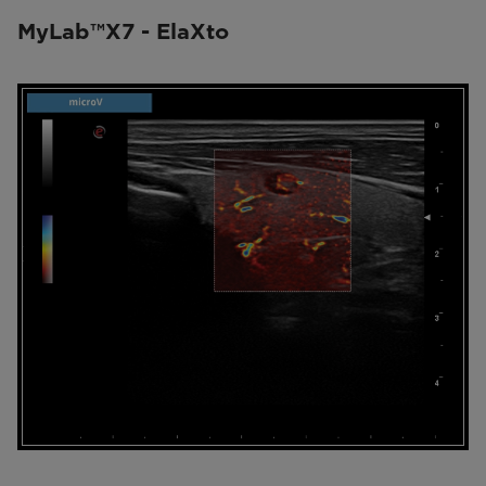
MyLab™X7 - ElaXto