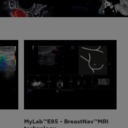
MyLab™E85 - BreastNav™MRI