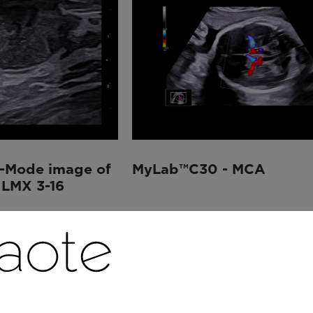
-Mode image of
MyLab™C30 - MCA
 LMX 3-16