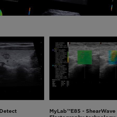
Detect
MyLab™E85 - ShearWave