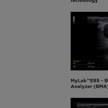
technology
MyLab™Omega eXP
(3)
MyLab™Sigma
(3)
MyLab™X75
(5)
Plateforme MyLab™X8
(3)
MyLab™X9
(11)
MyLab™X90
(12)
MyLab™X5
(1)
MyLab™X6
(2)
MyLab™X7
(3)
MyLab™Omega
(4)
MyLab™A50
(3)
MyLab™A70
(3)
MyLab™E85 - B
Analyzer (BMA