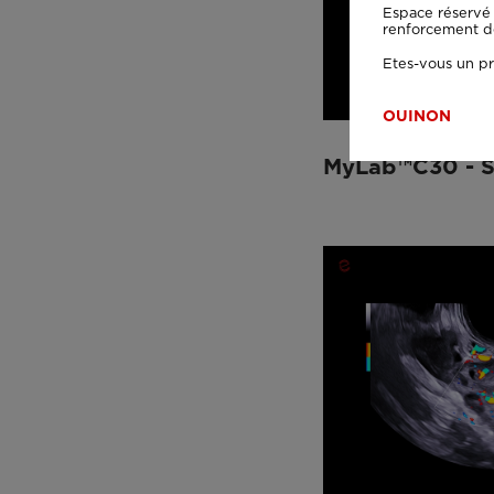
Espace réservé 
renforcement de 
Etes-vous un pr
OUI
NON
MyLab™C30 - S