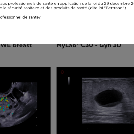
aux professionnels de santé en application de la loi du 29 décembre 20
la sécurité sanitaire et des produits de santé (dite loi "Bertrand")
ofessionnel de santé?
WE breast
MyLab™C30 - Gyn 3D