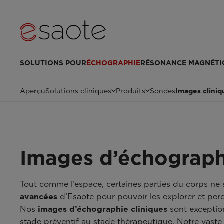
SOLUTIONS POUR
ÉCHOGRAPHIE
RÉSONANCE MAGNÉTI
Aperçu
Solutions cliniques
Produits
Sondes
Images cliniq
Images d’échograph
Tout comme l’espace, certaines parties du corps ne s
avancées
d’Esaote pour pouvoir les explorer et perce
Nos
images d’échographie cliniques
sont exception
stade préventif au stade thérapeutique. Notre vaste