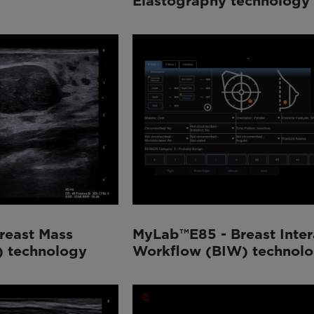
Elastography technology
reast Mass
MyLab™E85 - Breast Inter
) technology
Workflow (BIW) technol