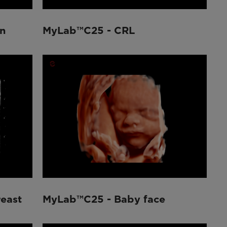
n
MyLab™C25 - CRL
east
MyLab™C25 - Baby face