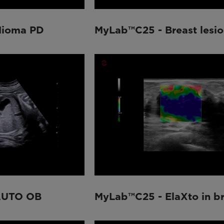
Mioma PD
MyLab™C25 - Breast lesio
AUTO OB
MyLab™C25 - ElaXto in br