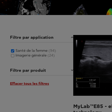
Filtre par application
Santé de la femme
(94)
Imagerie générale
(24)
Filtre par produit
Effacer tous les filtres
MyLab™E85
(7)
MyLab™C30
(5)
MyLab™C25
(6)
Q7
(4)
MyLab™X1 Go
(4)
MyLab™E85 - e
MyLab™E80
(8)
Plateforme MyLab™9
(7)