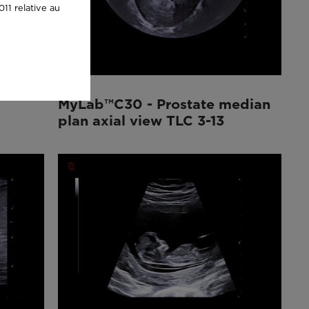
11 relative au
MyLab™C30 - Prostate median
plan axial view TLC 3-13