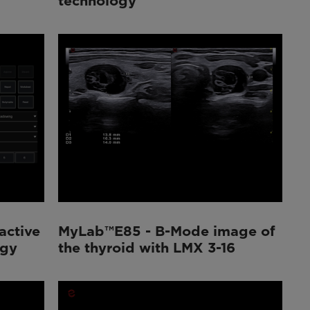
technology
active
MyLab™E85 - B-Mode image of
ogy
the thyroid with LMX 3-16