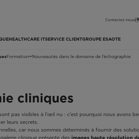
Contactez-nous
QUE
HEALTHCARE IT
SERVICE CLIENT
GROUPE ESAOTE
ues
Formation
Nouveautés dans le domaine de l’échographie
ie cliniques
ont pas visibles à l’œil nu : c’est pourquoi nous avons b
r leurs secrets.
nelles, car nous sommes déterminés à fournir des solutio
 galerie clinique présente des
images haute résolution d