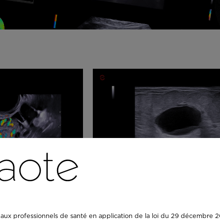
Mioma PD
MyLab™C25 - Breast lesio
aux professionnels de santé en application de la loi du 29 décembre 20