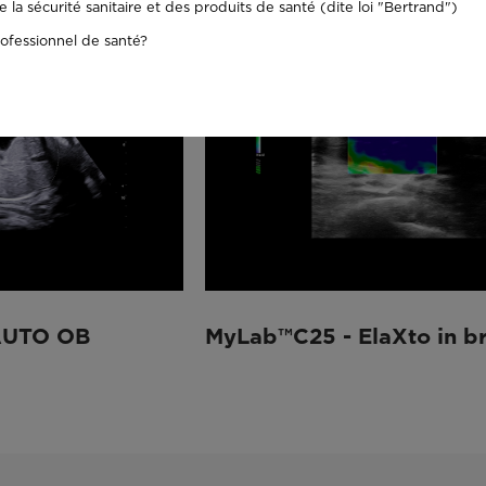
la sécurité sanitaire et des produits de santé (dite loi "Bertrand")
ofessionnel de santé?
AUTO OB
MyLab™C25 - ElaXto in br