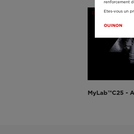
renforcement de 
Etes-vous un pr
OUI
NON
MyLab™C25 - 