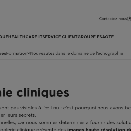
Contactez-nous
QUE
HEALTHCARE IT
SERVICE CLIENT
GROUPE ESAOTE
ues
Formation
Nouveautés dans le domaine de l’échographie
ie cliniques
ont pas visibles à l’œil nu : c’est pourquoi nous avons b
r leurs secrets.
nelles, car nous sommes déterminés à fournir des solutio
 galerie clinique présente des
images haute résolution d