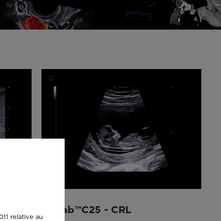
n
MyLab™C25 - CRL
11 relative au