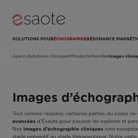
SOLUTIONS POUR
ÉCHOGRAPHIE
RÉSONANCE MAGNÉTI
Aperçu
Solutions cliniques
Produits
Sondes
Images cliniq
Images d’échograph
Tout comme l’espace, certaines parties du corps ne s
avancées
d’Esaote pour pouvoir les explorer et perce
Nos
images d’échographie cliniques
sont exception
stade préventif au stade thérapeutique. Notre vaste