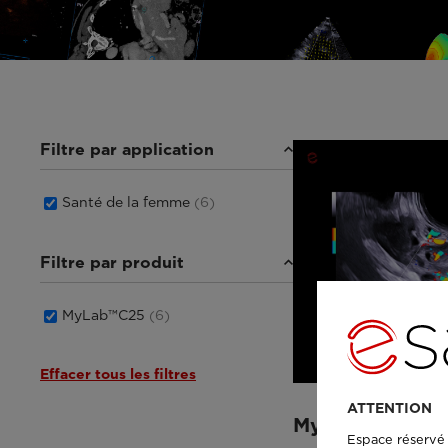
Filtre par application
Santé de la femme
(6)
Filtre par produit
MyLab™C25
(6)
Effacer tous les filtres
ATTENTION
MyLab™C25 - 
Espace réservé 