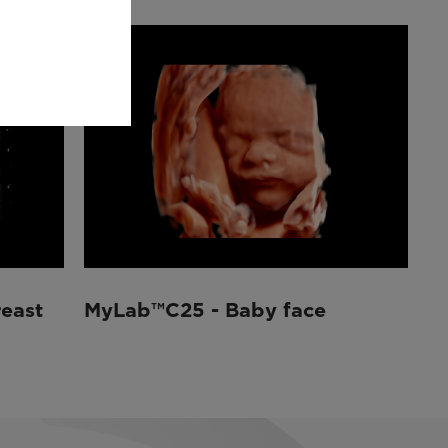
east
MyLab™C25 - Baby face