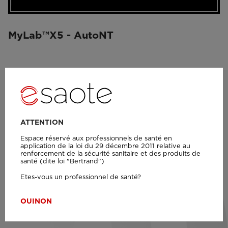
MyLab™X5 - AutoNT
Restez à jour sur le monde Esaote
ATTENTION
Ne manquez pas l’opportunité de rester informé des
Espace réservé aux professionnels de santé en
application de la loi du 29 décembre 2011 relative au
événements à venir, des ressources pédagogiques et
renforcement de la sécurité sanitaire et des produits de
de toutes les dernières nouveautés d’Esaote.
santé (dite loi "Bertrand")
Etes-vous un professionnel de santé?
Suivez-nous sur Linkedin
OUI
NON