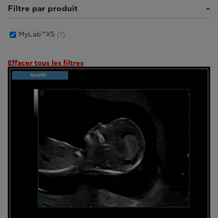
Filtre par produit
MyLab™X5
(1)
Effacer tous les filtres