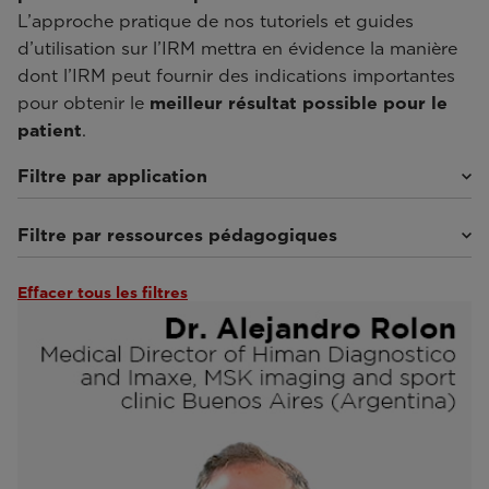
L’approche pratique de nos tutoriels et guides
d’utilisation sur l’IRM mettra en évidence la manière
dont l’IRM peut fournir des indications importantes
pour obtenir le
meilleur résultat possible pour le
patient
.
Filtre par application
Filtre par ressources pédagogiques
Imagerie en médecine du sport
(29)
Imagerie musculosquelettique
(26)
Imagerie sous charge axiale
(24)
Effacer tous les filtres
Webinaires et événements
(35)
Imagerie rhumatologique
(9)
Documentation clinique
(1)
Imagerie abdominale
(9)
Tutoriels et manuels d’utilisation
(5)
Imagerie interventionnelle
(9)
Par les experts
(5)
Neuro-imagerie
(9)