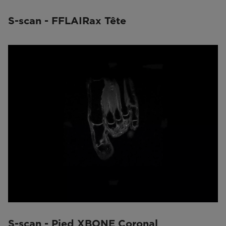
S-scan - FFLAIRax Tête
S-scan - Pied XBONE Coronal