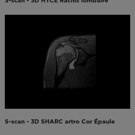
S-scan - 3D HYCE Rachis lombaire
S-scan - 3D SHARC artro Cor Épaule