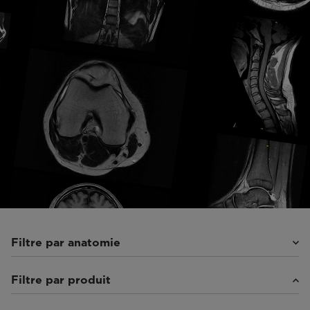
Filtre par anatomie
Filtre par produit
Colonne vertébrale
(5)
Épaule
(1)
Poignet/main
(1)