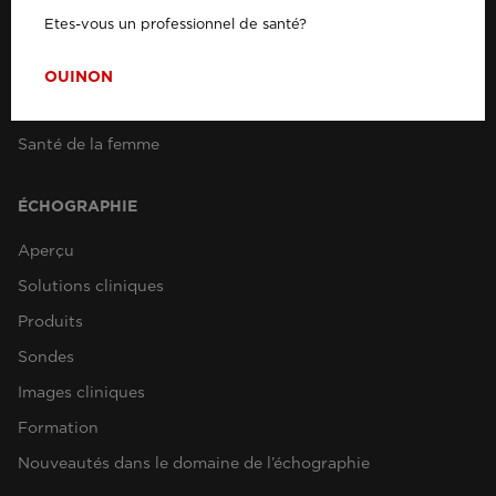
Médecine du sport
Etes-vous un professionnel de santé?
Rhumatologie
Cardiologie
OUI
NON
Médecine interventionnelle
Santé de la femme
ÉCHOGRAPHIE
Aperçu
Solutions cliniques
Produits
Sondes
Images cliniques
Formation
Nouveautés dans le domaine de l’échographie