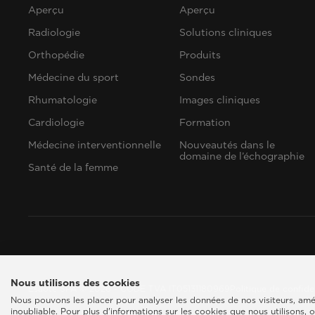
Aperçu
Aperçu
Radiologie
Solutions cliniques
Orthopédie
Produits
Médecine du sport
Sondes
Rhumatologie
Images cliniques
Cardiologie
Formation
Médecine interventionnelle
Nouveautés dans le
domaine de l’échographie
Santé de la femme
Nous utilisons des cookies
Esaote SPA © 2026 - CODE TVA IT05131180969
Politique de confide
Nous pouvons les placer pour analyser les données de nos visiteurs, amél
inoubliable. Pour plus d'informations sur les cookies que nous utilisons, 