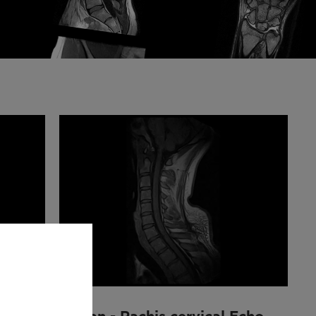
D
S-scan - Rachis cervical Echo