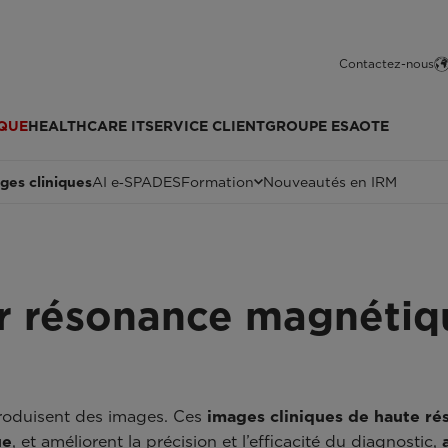
Contactez-nous
QUE
HEALTHCARE IT
SERVICE CLIENT
GROUPE ESAOTE
ges cliniques
AI e‑SPADES
Formation
Nouveautés en IRM
ar résonance magnétiq
oduisent des images. Ces
images cliniques de haute ré
ue
, et améliorent la précision et l’efficacité du diagnostic,