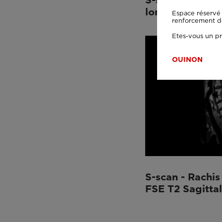
lombaire
Espace réservé 
renforcement de 
Etes-vous un pr
OUI
NON
S-scan - Rachis
FSE T2 Sagittal