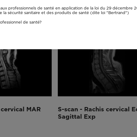
Hyce Axial
aux professionnels de santé en application de la loi du 29 décembre 20
la sécurité sanitaire et des produits de santé (dite loi "Bertrand")
ofessionnel de santé?
 cervical MAR
S-scan - Rachis cervical 
Sagittal Exp