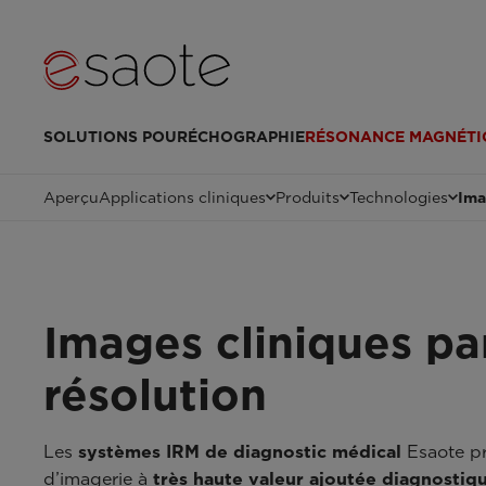
SOLUTIONS POUR
ÉCHOGRAPHIE
RÉSONANCE MAGNÉTI
Aperçu
Applications cliniques
Produits
Technologies
Ima
Images cliniques p
résolution
Les
systèmes IRM de diagnostic médical
Esaote pr
d’imagerie à
très haute valeur ajoutée diagnostiq