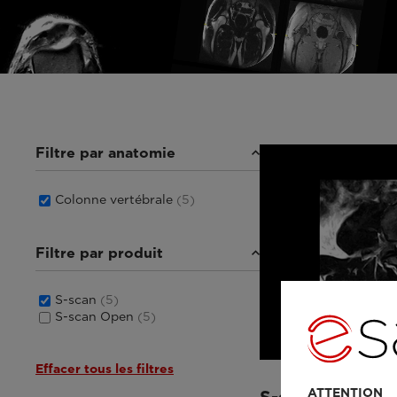
Filtre par anatomie
Colonne vertébrale
(5)
Filtre par produit
S-scan
(5)
S-scan Open
(5)
Effacer tous les filtres
ATTENTION
S-scan - 3D HY