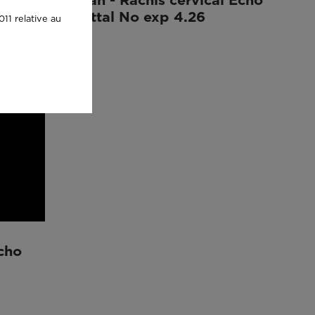
Sagittal No exp 4.26
11 relative au
Echo