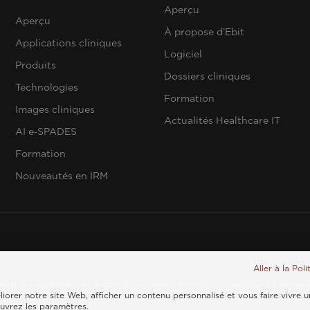
Aperçu
Aperçu
À propose d’Ebit
Applications cliniques
Logiciel
Produits
Dossiers cliniques
Technologies
Formation
Images cliniques
Actualités Healthcare IT
AI e‑SPADES
Formation
Nouveautés en IRM
Aller à la Pol
ntialité
|
Politique concernant les cookies
|
Informations juridiques
|
Signale
iorer notre site Web, afficher un contenu personnalisé et vous faire vivre 
ouvrez les paramètres.