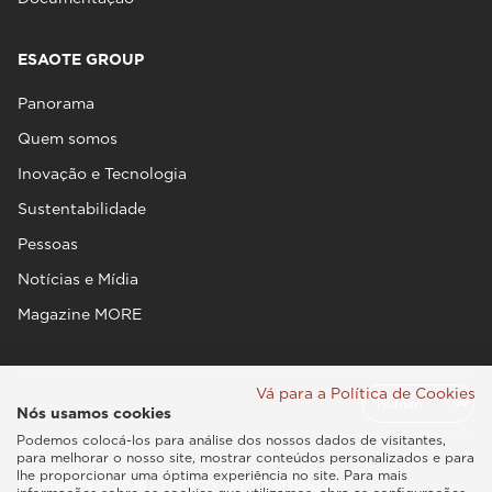
ESAOTE GROUP
Panorama
Quem somos
Inovação e Tecnologia
Sustentabilidade
Pessoas
Notícias e Mídia
Magazine MORE
Vá para a Política de Cookies
Nós usamos cookies
Podemos colocá-los para análise dos nossos dados de visitantes,
para melhorar o nosso site, mostrar conteúdos personalizados e para
lhe proporcionar uma óptima experiência no site. Para mais
Esaote SPA © 2026 - CÓDIGO VAT IT05131180969