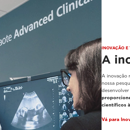
INOVAÇÃO E
A in
A inovação 
nossa pesqu
desenvolver
proporcion
científicos
Vá para Ino