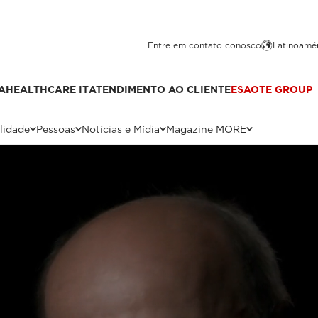
Entre em contato conosco
Latinoamér
A
HEALTHCARE IT
ATENDIMENTO AO CLIENTE
ESAOTE GROUP
lidade
Pessoas
Notícias e Mídia
Magazine MORE