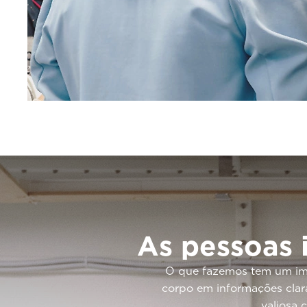
As pessoas
O que fazemos tem um impa
corpo em informações clara
valiosa 