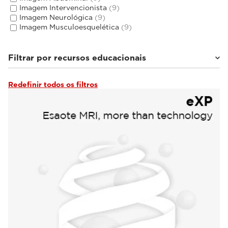
Imagem Intervencionista
(9)
Imagem Neurológica
(9)
Imagem Musculoesquelética
(9)
Filtrar por recursos educacionais
Redefinir todos os filtros
Documentação clínica
(1)
Tutoriais e Guias do usuário
(4)
Webinars e Eventos
(18)
De especialistas
(1)