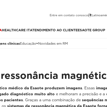
Entre em contato conosco
Latinoamér
A
HEALTHCARE IT
ATENDIMENTO AO CLIENTE
ESAOTE GROUP
ens clínicas
Educação
Novidades em RM
 ressonância magnétic
stico médico da Esaote produzem imagens
. Essas
image
gado diagnóstico muito alto
e melhoram a precisão e a 
os pacientes
. Graças a uma combinação de
sequências 
, os
sistemas de ressonância magnética da Esaote forn