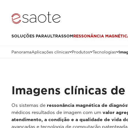
SOLUÇÕES PARA
ULTRASSOM
RESSONÂNCIA MAGNÉTIC
Panorama
Aplicações clínicas
Produtos
Tecnologias
Imag
Imagens clínicas de
Os sistemas de
ressonância magnética de diagnó
médicos resultados de imagem com um
valor agre
atendimento, a condição e a qualidade de vida d
avançadas e tecnologia de computação patenteada