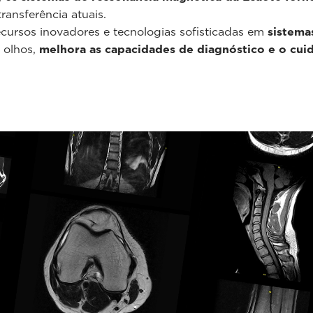
ransferência atuais.
cursos inovadores e tecnologias sofisticadas em
sistema
s olhos,
melhora as capacidades de diagnóstico e o cui