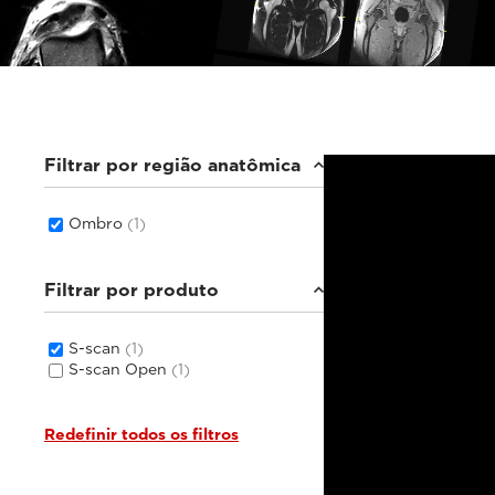
Filtrar por região anatômica
Ombro
(1)
Filtrar por produto
S-scan
(1)
S-scan Open
(1)
Redefinir todos os filtros