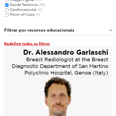
Saúde feminina
(15)
Cardiovascular
(1)
Point-of-Care
(1)
Filtrar por recursos educacionais
Redefinir todos os filtros
De especialistas
(2)
Webinars e Eventos
(2)
Documentação clínica
(11)