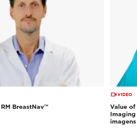
VIDEO
e RM BreastNav™
Value of 
Imaging 
imagens