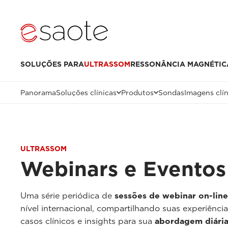
SOLUÇÕES PARA
ULTRASSOM
RESSONÂNCIA MAGNÉTIC
Panorama
Soluções clínicas
Produtos
Sondas
Imagens clín
ULTRASSOM
Webinars e Eventos
Uma série periódica de
sessões de webinar on-line
nível internacional, compartilhando suas experiênci
casos clínicos e insights para sua
abordagem diária