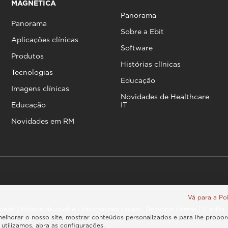
MAGNÉTICA
Panorama
Panorama
Sobre a Ebit
Aplicações clínicas
Software
Produtos
Histórias clínicas
Tecnologias
Educação
Imagens clínicas
Novidades de Healthcare
Educação
IT
Novidades em RM
Vá para a Pol
cidade
|
Política de cookie
|
Informações Legais
|
Denúncia Interna
|
Credits
melhorar o nosso site, mostrar conteúdos personalizados e para lhe propo
utilizamos, abra as configurações.