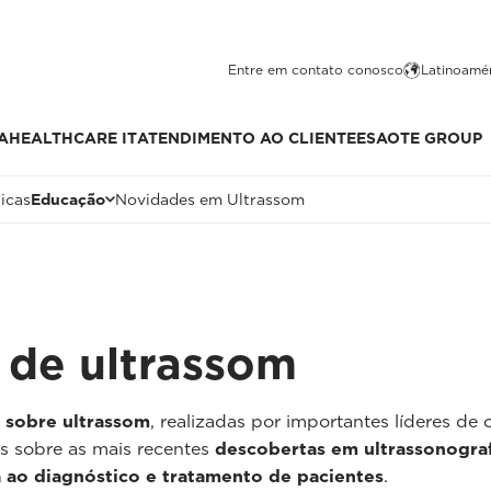
Entre em contato conosco
Latinoamér
A
HEALTHCARE IT
ATENDIMENTO AO CLIENTE
ESAOTE GROUP
icas
Educação
Novidades em Ultrassom
 de ultrassom
 sobre ultrassom
, realizadas por importantes líderes de
as sobre as mais recentes
descobertas em ultrassonograf
 ao diagnóstico e tratamento de pacientes
.