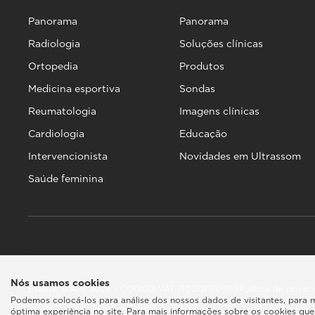
Panorama
Panorama
Radiologia
Soluções clínicas
Ortopedia
Produtos
Medicina esportiva
Sondas
Reumatologia
Imagens clínicas
Cardiologia
Educação
Intervencionista
Novidades em Ultrassom
Saúde feminina
Nós usamos cookies
Esaote SPA © 2026 - CÓDIGO VAT IT05131180969
Política de priva
Podemos colocá-los para análise dos nossos dados de visitantes, para 
óptima experiência no site. Para mais informações sobre os cookies que 