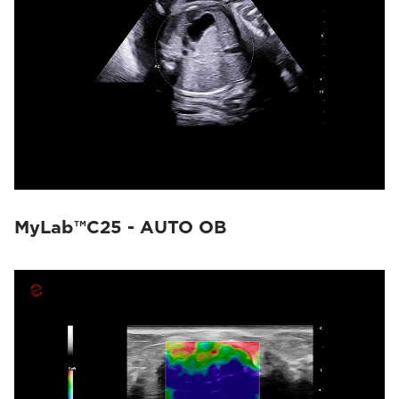
MyLab™C25 - AUTO OB