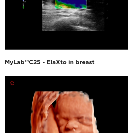
MyLab™C25 - ElaXto in breast