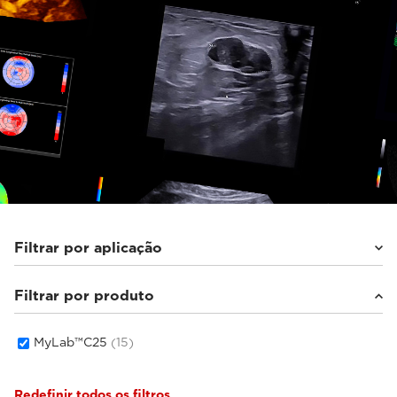
Filtrar por aplicação
Filtrar por produto
Cardiovascular
(3)
Imagem geral
(6)
Saúde feminina
(6)
MyLab™C25
(15)
Redefinir todos os filtros