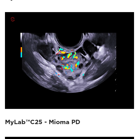
MyLab™C25 - Mioma PD