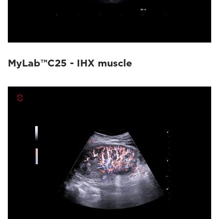
MyLab™C25 - IHX muscle