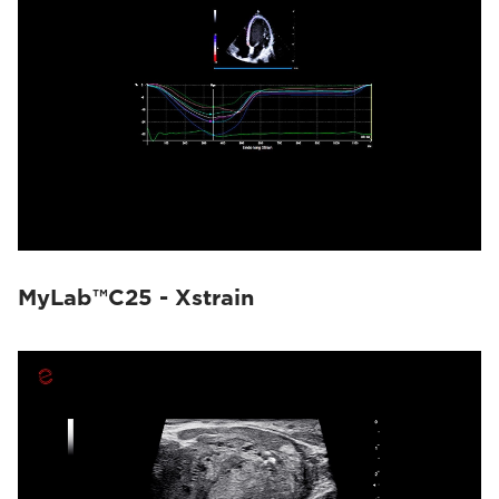
MyLab™C25 - Xstrain