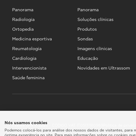
Panorama
Panorama
Radiologia
Soluções clínicas
Ortopedia
Produtos
Medicina esportiva
Sondas
Reumatologia
Imagens clínicas
Cardiologia
Educação
Intervencionista
Novidades em Ultrassom
Saúde feminina
Nós usamos cookies
Esaote SPA © 2026 - CÓDIGO VAT IT05131180969
Política de priva
Podemos colocá-los para análise dos nossos dados de visitantes, para 
óptima experiência no site. Para mais informações sobre os cookies que 