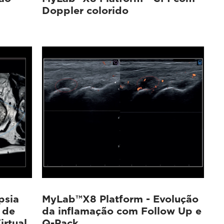
Doppler colorido
psia
MyLab™X8 Platform - Evolução
 de
da inflamação com Follow Up e
rtual
Q-Pack