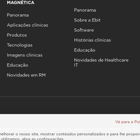
MAGNÉTICA
Panorama
Panorama
Sobre a Ebit
Aplicações clínicas
Software
Produtos
Histórias clínicas
Tecnologias
Educação
Imagens clínicas
Novidades de Healthcare
Educação
IT
Novidades em RM
Vá para a Pol
cidade
|
Política de cookie
|
Informações Legais
|
Denúncia Interna
|
Credits
melhorar o nosso site, mostrar conteúdos personalizados e para lhe propo
utilizamos, abra as configurações.