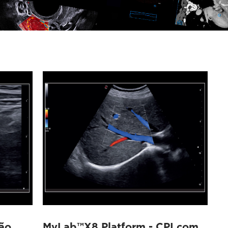
ão
MyLab™X8 Platform - CPI com