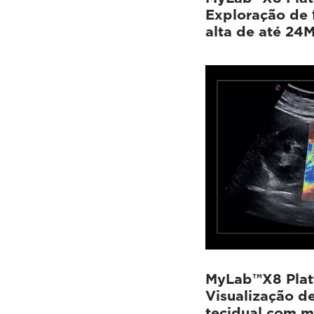
Exploração de 
alta de até 24
MyLab™X8 Plat
Visualização d
tecidual com m