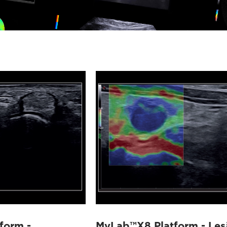
form -
MyLab™X8 Platform - Les