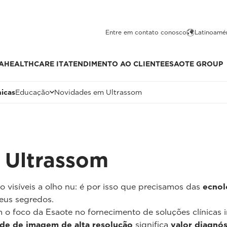
Entre em contato conosco
Latinoamér
A
HEALTHCARE IT
ATENDIMENTO AO CLIENTE
ESAOTE GROUP
nicas
Educação
Novidades em Ultrassom
 Ultrassom
 visíveis a olho nu: é por isso que precisamos das
ecnol
eus segredos.
o foco da Esaote no fornecimento de soluções clínicas 
ade de imagem de alta resolução
significa
valor diagnó