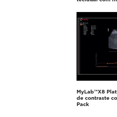
MyLab™X8 Plat
de contraste c
Pack