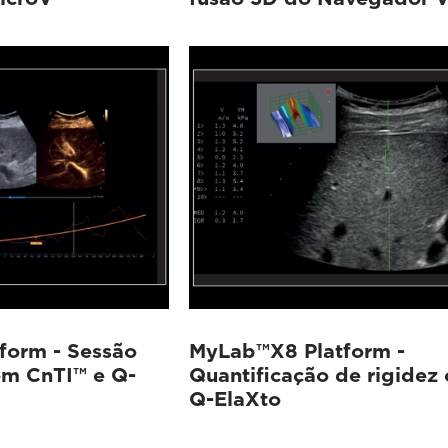
form - Sessão
MyLab™X8 Platform -
om CnTI™ e Q-
Quantificação de rigidez
Q-ElaXto