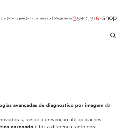
ica (Português)
Inicie sessão | Registe-se
ogias avançadas de diagnóstico por imagem
da
inovadoras, desde a prevenção até aplicações
stico agregado
e faz a diferença tanto para