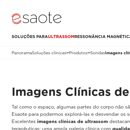
SOLUÇÕES PARA
ULTRASSOM
RESSONÂNCIA MAGNÉTIC
Panorama
Soluções clínicas
Produtos
Sondas
Imagens clí
Imagens Clínicas de
Tal como o espaço, algumas partes do corpo não são
Esaote para podermos explorá-las e desvendar os s
Excelentes
imagens clínicas de ultrassom
destacam 
terapêuticas: uma ampla galeria clínica com
qualid