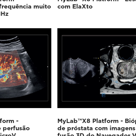
frequência muito
com ElaXto
MHz
form -
MyLab™X8 Platform - Bió
e perfusão
de próstata com imagens
icroV
fusão 3D do Navegador Vi