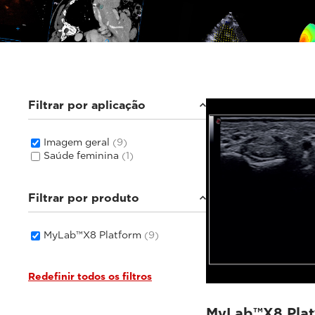
Filtrar por aplicação
Imagem geral
(9)
Saúde feminina
(1)
Filtrar por produto
MyLab™X8 Platform
(9)
Redefinir todos os filtros
MyLab™X8 Plat