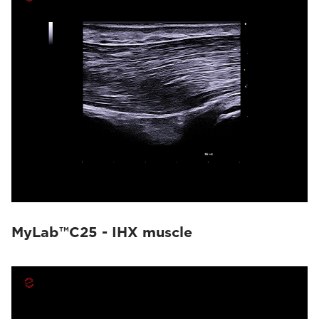
MyLab™C25 - IHX muscle