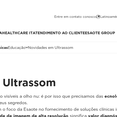
Entre em contato conosco
Latinoamér
A
HEALTHCARE IT
ATENDIMENTO AO CLIENTE
ESAOTE GROUP
nicas
Educação
Novidades em Ultrassom
 Ultrassom
 visíveis a olho nu: é por isso que precisamos das
ecnol
eus segredos.
o foco da Esaote no fornecimento de soluções clínicas 
ade de imagem de alta resolução
significa
valor diagnó