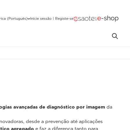
ica (Português)
Inicie sessão | Registe-se
ogias avançadas de diagnóstico por imagem
da
inovadoras, desde a prevenção até aplicações
stico agregado
e faz a diferença tanto para