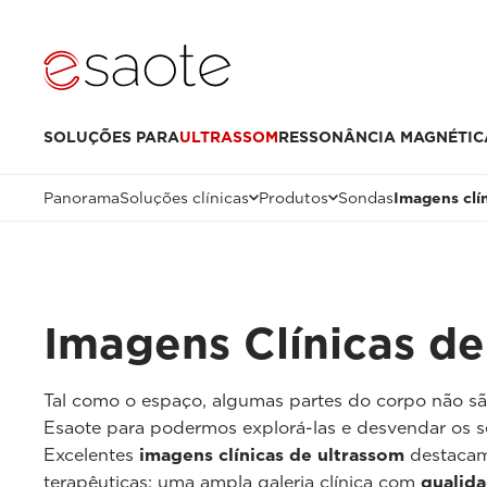
SOLUÇÕES PARA
ULTRASSOM
RESSONÂNCIA MAGNÉTIC
Panorama
Soluções clínicas
Produtos
Sondas
Imagens clí
Imagens Clínicas de
Tal como o espaço, algumas partes do corpo não são
Esaote para podermos explorá-las e desvendar os s
Excelentes
imagens clínicas de ultrassom
destacam 
terapêuticas: uma ampla galeria clínica com
qualid