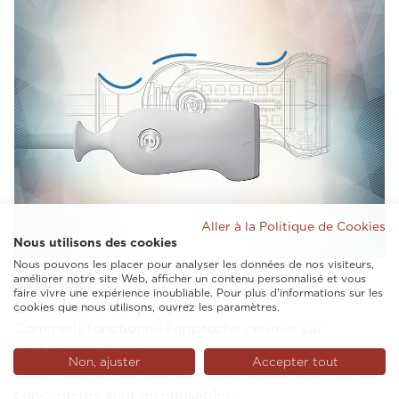
Aller à la Politique de Cookies
Nous utilisons des cookies
Nous pouvons les placer pour analyser les données de nos visiteurs,
améliorer notre site Web, afficher un contenu personnalisé et vous
VALEURS
faire vivre une expérience inoubliable. Pour plus d'informations sur les
La culture du projet
cookies que nous utilisons, ouvrez les paramètres.
Comment fonctionne l’approche centrée sur
l’utilisateur d’Esaote
Non, ajuster
Accepter tout
Selon l’écrivain de science-fiction Bruce Sterling, les
concepteurs sont responsables…