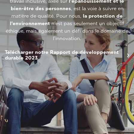
travail inclusive, axée sur
l’épanouissement et le
bien-être des personnes
, est la voie à suivre en
matière de qualité. Pour nous,
la protection de
l’environnement
n’est pas seulement un objectif
éthique, mais également un défi dans le domaine de
l’innovation.
Télécharger notre Rapport de développement
durable 2023