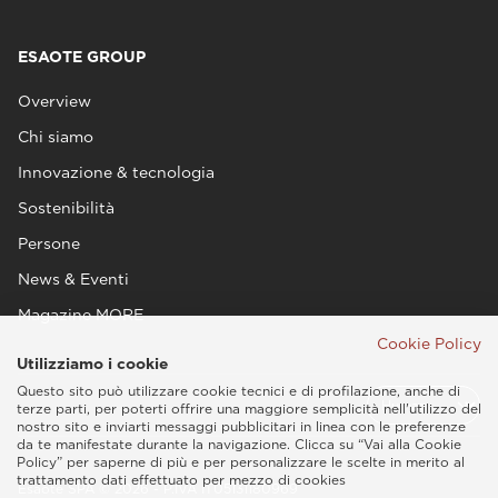
ESAOTE GROUP
Overview
Chi siamo
Innovazione & tecnologia
Sostenibilità
Persone
News & Eventi
Magazine MORE
Cookie Policy
Utilizziamo i cookie
Questo sito può utilizzare cookie tecnici e di profilazione, anche di
terze parti, per poterti offrire una maggiore semplicità nell'utilizzo del
nostro sito e inviarti messaggi pubblicitari in linea con le preferenze
da te manifestate durante la navigazione. Clicca su “Vai alla Cookie
Policy” per saperne di più e per personalizzare le scelte in merito al
trattamento dati effettuato per mezzo di cookies
Esaote SPA © 2026 - P.IVA IT05131180969