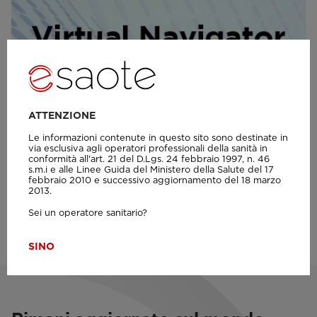
ATTENZIONE
Le informazioni contenute in questo sito sono destinate in
via esclusiva agli operatori professionali della sanità in
conformità all'art. 21 del D.Lgs. 24 febbraio 1997, n. 46
s.m.i e alle Linee Guida del Ministero della Salute del 17
febbraio 2010 e successivo aggiornamento del 18 marzo
LINK
2013.
Sei un operatore sanitario?
APP RFQIMT - RFQAS
SI
NO