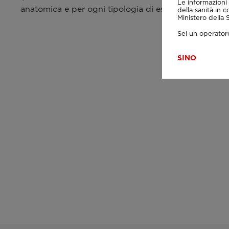
Le informazioni 
anatomica e per ogni tipologia di esame standard (d
della sanità in c
Ministero della
Sei un operatore
SI
NO