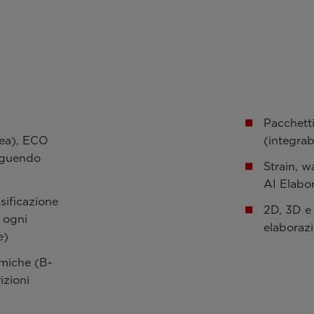
Pacchetti
gea), ECO
(integrab
seguendo
Strain, w
AI Elabo
sificazione
2D, 3D e
 ogni
elaborazi
e)
omiche (B-
izioni