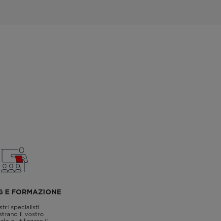
G E FORMAZIONE
stri specialisti
trano il vostro
le a utilizzare il