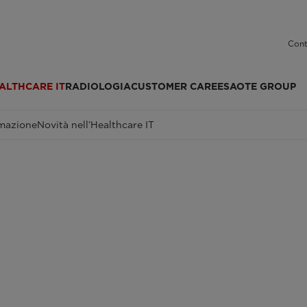
Cont
ALTHCARE IT
RADIOLOGIA
CUSTOMER CARE
ESAOTE GROUP
mazione
Novità nell’Healthcare IT