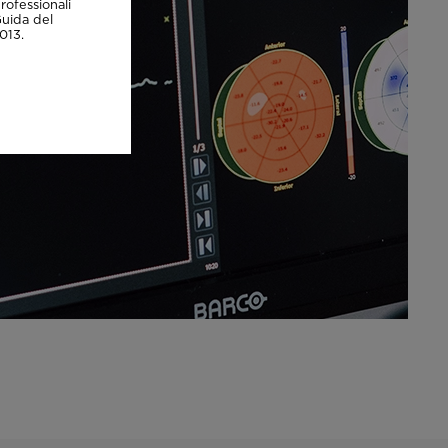
rofessionali
Guida del
013.