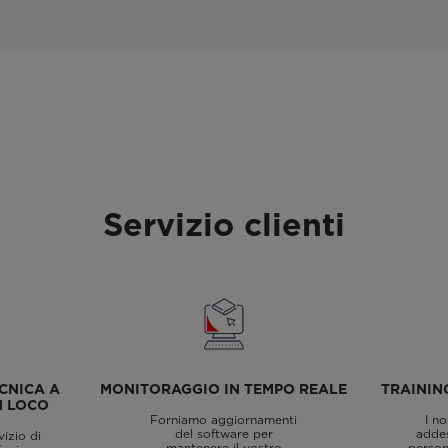
Servizio clienti
CNICA A
MONITORAGGIO IN TEMPO REALE
TRAININ
N LOCO
Forniamo aggiornamenti
I no
del software per
addes
izio di
mantenere il vostro
persona