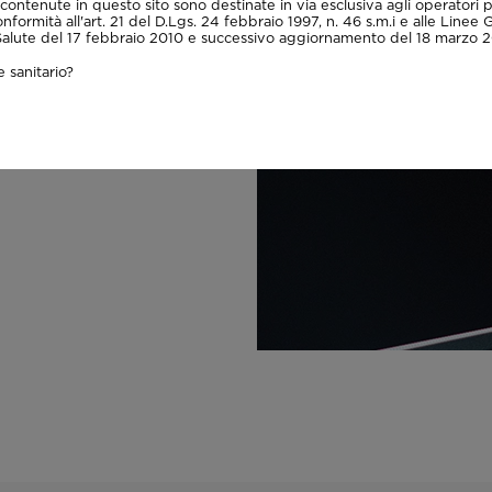
contenute in questo sito sono destinate in via esclusiva agli operatori p
i normalità o patologico).
onformità all'art. 21 del D.Lgs. 24 febbraio 1997, n. 46 s.m.i e alle Linee 
 Salute del 17 febbraio 2010 e successivo aggiornamento del 18 marzo 2
 sanitario?