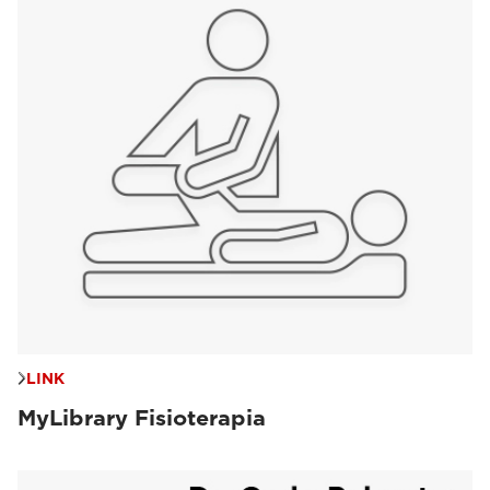
LINK
MyLibrary Fisioterapia