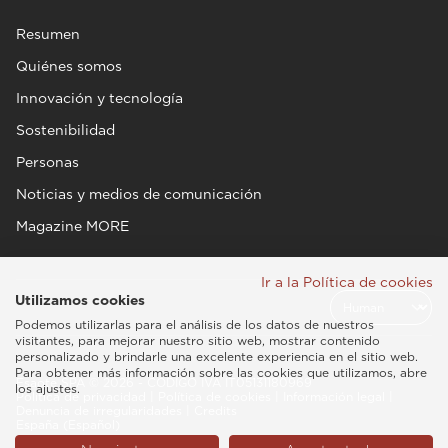
Resumen
Quiénes somos
Innovación y tecnología
Sostenibilidad
Personas
Noticias y medios de comunicación
Magazine MORE
Ir a la Política de cookies
Utilizamos cookies
Podemos utilizarlas para el análisis de los datos de nuestros
visitantes, para mejorar nuestro sitio web, mostrar contenido
personalizado y brindarle una excelente experiencia en el sitio web.
Para obtener más información sobre las cookies que utilizamos, abre
Esaote SPA © 2026 - CÓDIGO IVA IT05131180969
los ajustes.
Política de privacidad
|
Política de cookies
|
Información legal
|
Denuncia de irregularidades
|
Credits
España (Español)