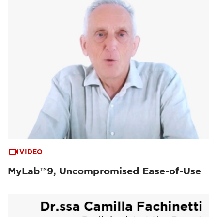
VIDEO
MyLab™9, Uncompromised Ease-of-Use