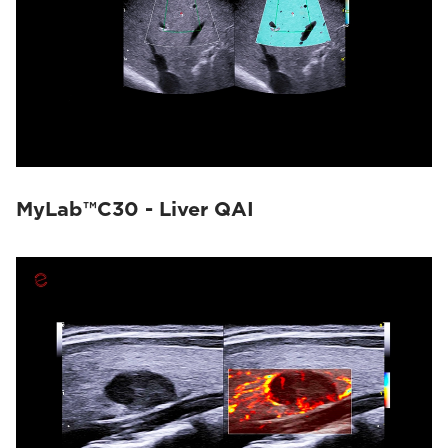
MyLab™C30 - Liver QAI