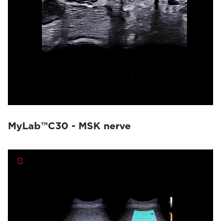
MyLab™C30 - MSK nerve