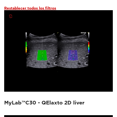
Restablecer todos los filtros
MyLab™C30 - QElaxto 2D liver