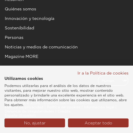
Quiénes somos
Innovación y tecnología
Sostenibilidad
Personas
Noticias y medios de comunicación
Magazine MORE
Ir a la Política de cookies
Utilizamos cookies
Podemos utilizarlas para el análisis de los datos de nuestros
visitantes, para mejorar nuestro sitio web, mostrar contenido
personalizado y brindarle una excelente experiencia en el sitio web.
Para obtener más información sobre las cookies que utilizamos, abre
Esaote SPA © 2026 - CÓDIGO IVA IT05131180969
los ajustes.
Política de privacidad
|
Política de cookies
|
Información legal
|
Denuncia de irregularidades
|
Credits
España (Español)
No, ajustar
Aceptar todo