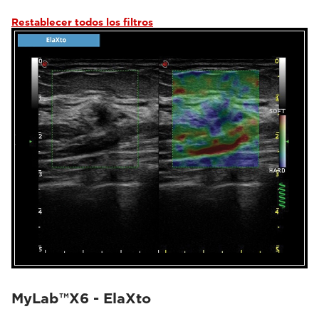
Restablecer todos los filtros
MyLab™X6 - ElaXto