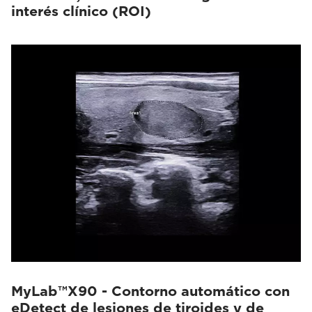
interés clínico (ROI)
MyLab™X90 - Contorno automático con
eDetect de lesiones de tiroides y de