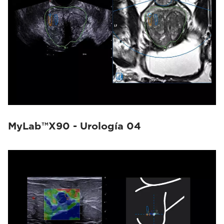
MyLab™X90 - Urología 04