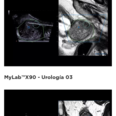
MyLab™X90 - Urología 03