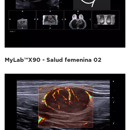
MyLab™X90 - Salud femenina 02