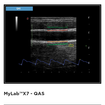
MyLab™X7 - QAS