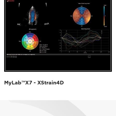
MyLab™X7 - XStrain4D