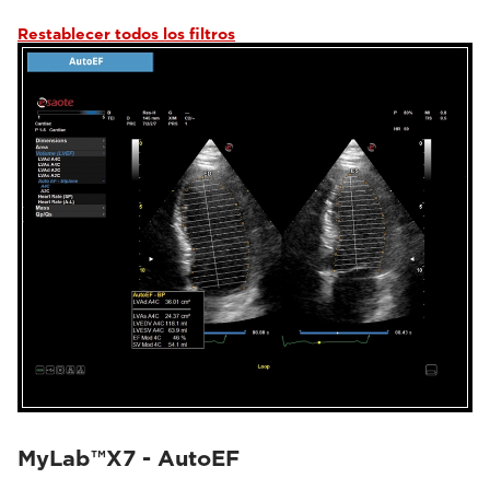
Restablecer todos los filtros
MyLab™X7 - AutoEF