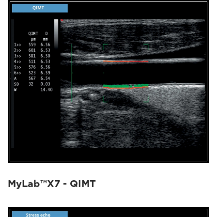
MyLab™X7 - QIMT