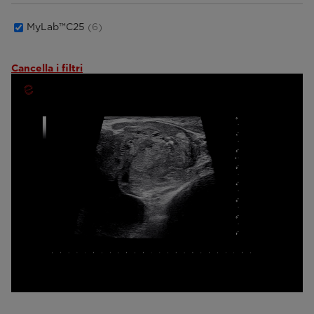
MyLab™C25
(6)
Cancella i filtri