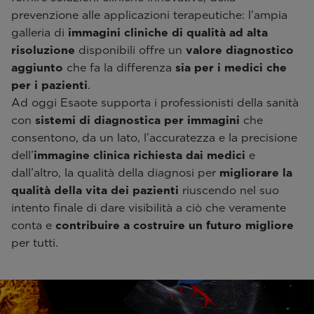
prevenzione alle applicazioni terapeutiche: l’ampia
galleria di
immagini cliniche di qualità ad alta
risoluzione
disponibili offre un
valore diagnostico
aggiunto
che fa la differenza
sia per i medici che
per i pazienti
.
Ad oggi Esaote supporta i professionisti della sanità
con
sistemi di diagnostica per immagini
che
consentono, da un lato, l’accuratezza e la precisione
dell’
immagine clinica
richiesta dai medici
e
dall’altro, la qualità della diagnosi per
migliorare la
qualità della vita dei pazienti
riuscendo nel suo
intento finale di dare visibilità a ciò che veramente
conta e
contribuire a costruire un futuro migliore
per tutti.