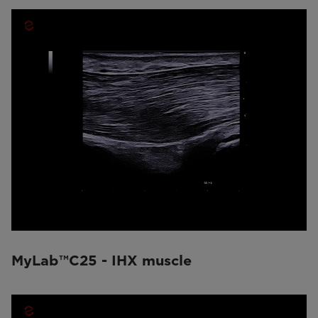
MyLab™C25 - IHX muscle