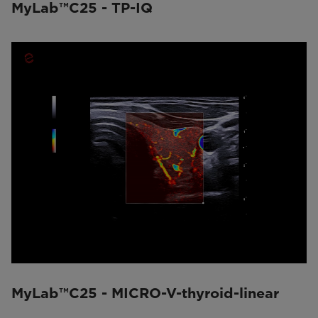
MyLab™C25 - TP-IQ
MyLab™C25 - MICRO-V-thyroid-linear