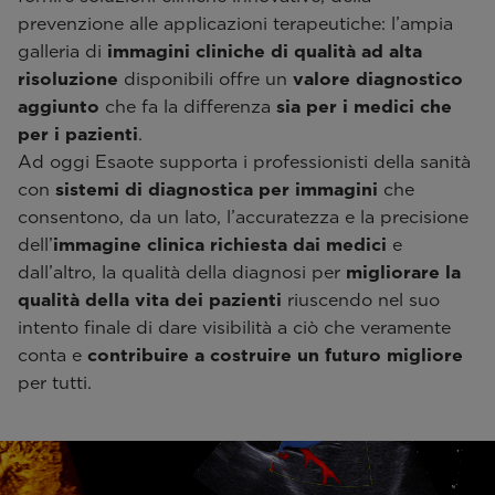
prevenzione alle applicazioni terapeutiche: l’ampia
galleria di
immagini cliniche di qualità ad alta
risoluzione
disponibili offre un
valore diagnostico
aggiunto
che fa la differenza
sia per i medici che
per i pazienti
.
Ad oggi Esaote supporta i professionisti della sanità
con
sistemi di diagnostica per immagini
che
consentono, da un lato, l’accuratezza e la precisione
dell’
immagine clinica
richiesta dai medici
e
dall’altro, la qualità della diagnosi per
migliorare la
qualità della vita dei pazienti
riuscendo nel suo
intento finale di dare visibilità a ciò che veramente
conta e
contribuire a costruire un futuro migliore
per tutti.