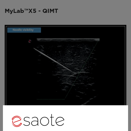
MyLab™X5 - QIMT