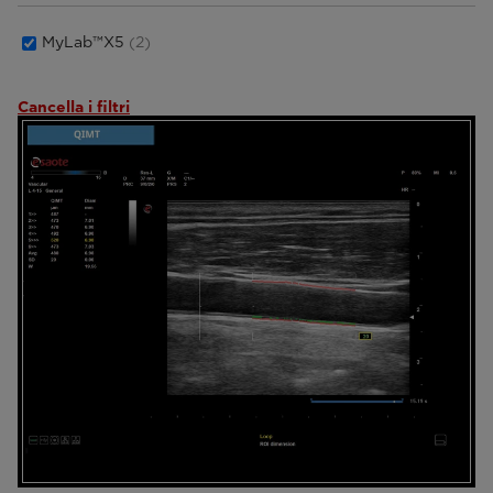
MyLab™X5
(2)
Cancella i filtri