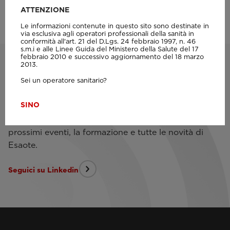
MyLab™X5 - Needle visibility
ATTENZIONE
Le informazioni contenute in questo sito sono destinate in
via esclusiva agli operatori professionali della sanità in
conformità all'art. 21 del D.Lgs. 24 febbraio 1997, n. 46
s.m.i e alle Linee Guida del Ministero della Salute del 17
febbraio 2010 e successivo aggiornamento del 18 marzo
2013.
Rimani aggiornato sul mondo
Sei un operatore sanitario?
Esaote
SI
NO
Non perdere l'opportunità di rimanere aggiornato sui
prossimi eventi, la formazione e tutte le novità di
Esaote.
Seguici su Linkedin