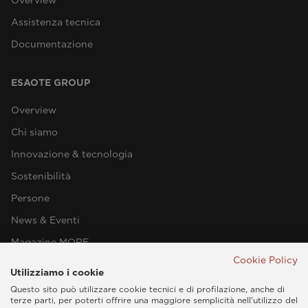
Overview
Assistenza tecnica
Documentazione
ESAOTE GROUP
Overview
Chi siamo
Innovazione & tecnologia
Sostenibilità
Persone
News & Eventi
Magazine MORE
Cookie Policy
Utilizziamo i cookie
Questo sito può utilizzare cookie tecnici e di profilazione, anche di
terze parti, per poterti offrire una maggiore semplicità nell'utilizzo del