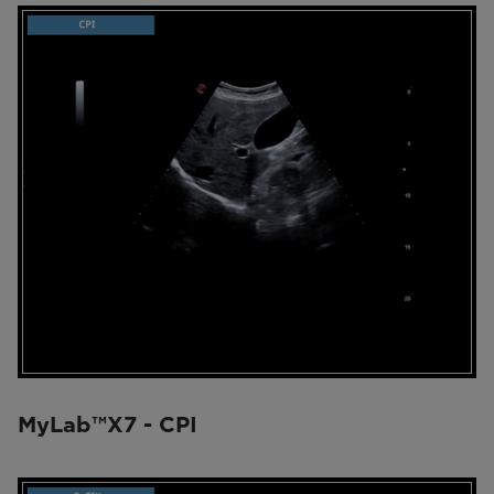
MyLab™X7 - CPI