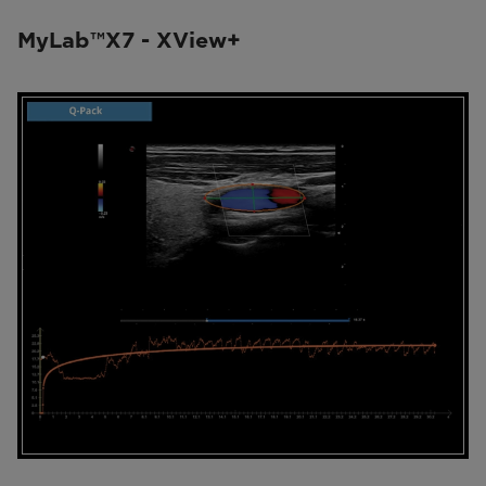
MyLab™X7 - XView+