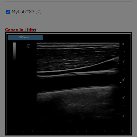
MyLab™X7
(7)
Cancella i filtri