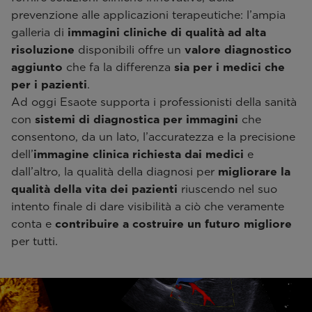
prevenzione alle applicazioni terapeutiche: l’ampia
galleria di
immagini cliniche di qualità ad alta
risoluzione
disponibili offre un
valore diagnostico
aggiunto
che fa la differenza
sia per i medici che
per i pazienti
.
Ad oggi Esaote supporta i professionisti della sanità
con
sistemi di diagnostica per immagini
che
consentono, da un lato, l’accuratezza e la precisione
dell’
immagine clinica
richiesta dai medici
e
dall’altro, la qualità della diagnosi per
migliorare la
qualità della vita dei pazienti
riuscendo nel suo
intento finale di dare visibilità a ciò che veramente
conta e
contribuire a costruire un futuro migliore
per tutti.