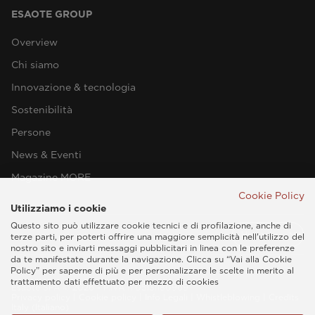
ESAOTE GROUP
Overview
Chi siamo
Innovazione & tecnologia
Sostenibilità
Persone
News & Eventi
Magazine MORE
Cookie Policy
Utilizziamo i cookie
Questo sito può utilizzare cookie tecnici e di profilazione, anche di
terze parti, per poterti offrire una maggiore semplicità nell'utilizzo del
nostro sito e inviarti messaggi pubblicitari in linea con le preferenze
da te manifestate durante la navigazione. Clicca su “Vai alla Cookie
Policy” per saperne di più e per personalizzare le scelte in merito al
trattamento dati effettuato per mezzo di cookies
Esaote SPA © 2026 - P.IVA IT05131180969
Privacy policy
|
Cookie policy
|
Info Legali
|
Whistleblowing
|
Credits
Italy (Italiano)