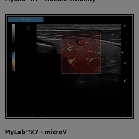
MyLab™X7 - microV