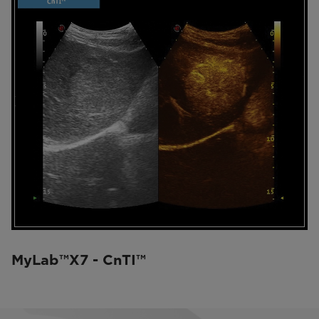
MyLab™X7 - CnTI™