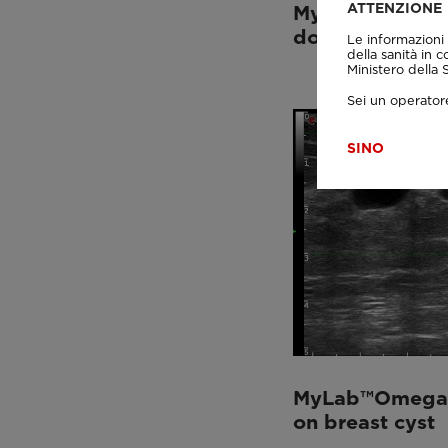
ATTENZIONE
MyLab™Omega -
doppler
Le informazioni 
della sanità in c
Ministero della
Sei un operatore
SI
NO
MyLab™Omega -
on breast cyst