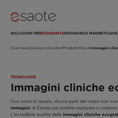
SOLUZIONI PER
ECOGRAFIA
RISONANZA MAGNETICA
HE
Overview
Soluzioni cliniche
Prodotti
Sonde
Immagini clin
TECNOLOGIE
Immagini cliniche e
Così come lo spazio, alcune parti del corpo non son
immagini
di Esaote per poterle esplorare e svelarne i
L’incredibile qualità delle
immagini cliniche ecogra