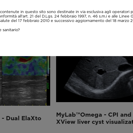
 Transcranial
MyLab™Omega - Optima
needle tip visualization u
contenute in questo sito sono destinate in via esclusiva agli operatori p
onformità all'art. 21 del D.Lgs. 24 febbraio 1997, n. 46 s.m.i e alle Linee 
Needle Enhancement
 Salute del 17 febbraio 2010 e successivo aggiornamento del 18 marzo 2
 sanitario?
MyLab™Omega - CPI and
 Dual ElaXto
XView liver cyst visualiza