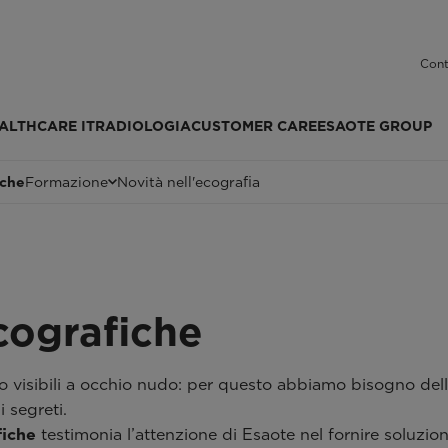
Cont
ALTHCARE IT
RADIOLOGIA
CUSTOMER CARE
ESAOTE GROUP
iche
Formazione
Novità nell'ecografia
cografiche
o visibili a occhio nudo: per questo abbiamo bisogno del
 segreti.
fiche
testimonia l’attenzione di Esaote nel fornire soluzion