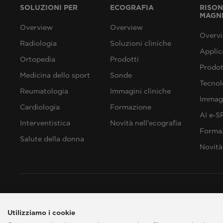
SOLUZIONI PER
ECOGRAFIA
RISO
MAGN
Overview
Overview
Overv
Radiologia
Soluzioni cliniche
Applic
Ortopedia
Prodotti
Prodot
Medicina dello sport
Sonde
Tecnol
Reumatologia
Immagini cliniche
Immagi
Cardiologia
Formazione
AI e‑
Interventistica
Novità nell'ecografia
Forma
Salute della donna
Novità
Utilizziamo i cookie