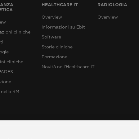
NANZA
HEALTHCARE IT
RADIOLOGIA
ETICA
Overview
Overview
iew
Informazioni su Ebit
azioni cliniche
Software
ti
Storie cliniche
ogie
Formazione
ni cliniche
Novità nell’Healthcare IT
SPADES
zione
 nella RM