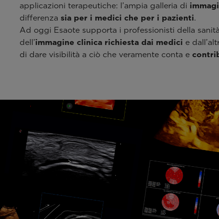
applicazioni terapeutiche: l’ampia galleria di
immagin
differenza
sia per i medici che per i pazienti
.
Ad oggi Esaote supporta i professionisti della sani
dell’
immagine clinica
richiesta dai medici
e dall’alt
di dare visibilità a ciò che veramente conta e
contri