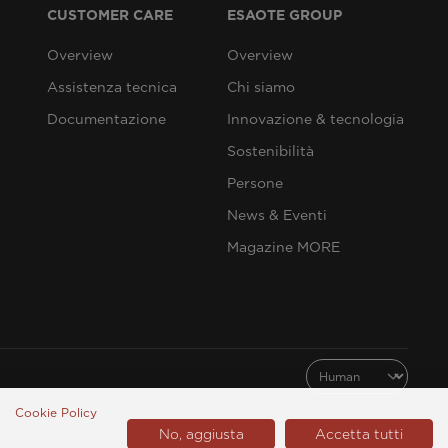
CUSTOMER CARE
ESAOTE GROUP
Overview
Overview
Assistenza tecnica
Chi siamo
Documentazione
Innovazione & tecnologia
Sostenibilità
Persone
News & Eventi
Magazine MORE
Cookie Policy
No, aggiusta
Accetta tutti