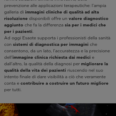
prevenzione alle applicazioni terapeutiche: l’ampia
galleria di
immagini cliniche di qualità ad alta
risoluzione
disponibili offre un
valore diagnostico
aggiunto
che fa la differenza
sia per i medici che
per i pazienti
.
Ad oggi Esaote supporta i professionisti della sanità
con
sistemi di diagnostica per immagini
che
consentono, da un lato, l’accuratezza e la precisione
dell’
immagine clinica
richiesta dai medici
e
dall’altro, la qualità della diagnosi per
migliorare la
qualità della vita dei pazienti
riuscendo nel suo
intento finale di dare visibilità a ciò che veramente
conta e
contribuire a costruire un futuro migliore
per tutti.