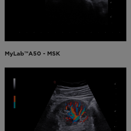
MyLab™A50 - MSK