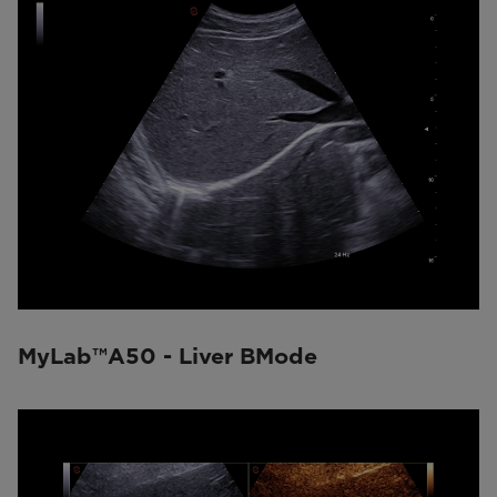
MyLab™A50 - Liver BMode