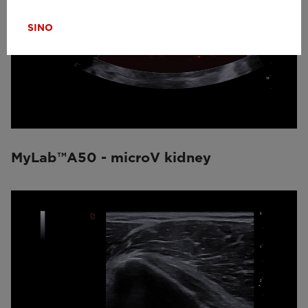
SI
NO
MyLab™A50 - microV kidney