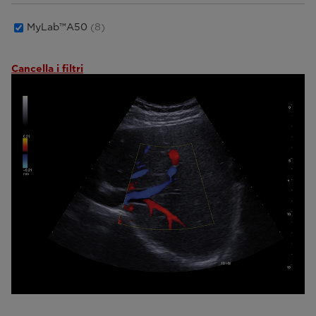
MyLab™A50
(8)
Cancella i filtri