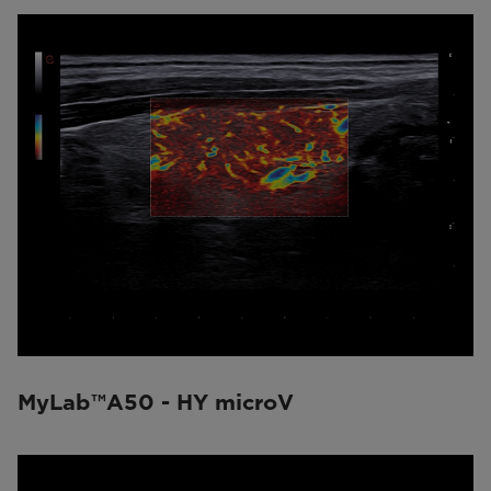
MyLab™A50 - HY microV