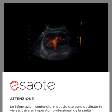
MyLab™X1 - Rene - PWD
ATTENZIONE
Le informazioni contenute in questo sito sono destinate in
via esclusiva agli operatori professionali della sanità in