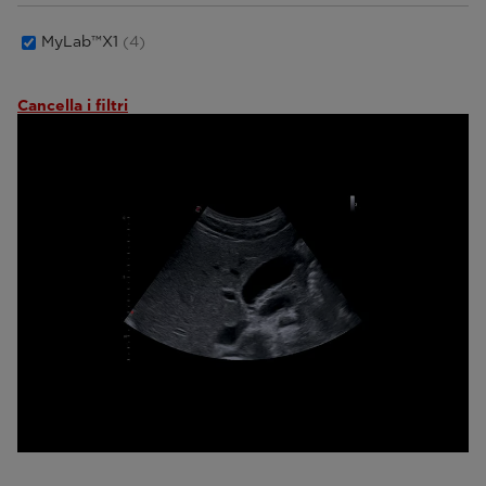
MyLab™X1
(4)
Cancella i filtri