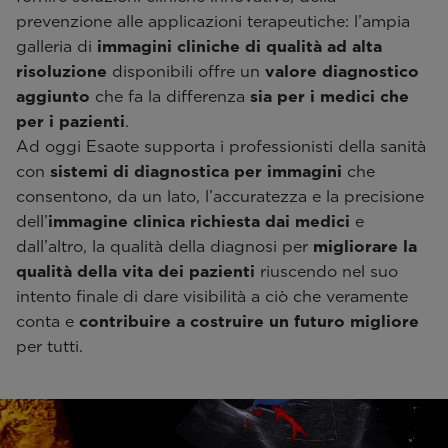
prevenzione alle applicazioni terapeutiche: l’ampia
galleria di
immagini cliniche di qualità ad alta
risoluzione
disponibili offre un
valore diagnostico
aggiunto
che fa la differenza
sia per i medici che
per i pazienti
.
Ad oggi Esaote supporta i professionisti della sanità
con
sistemi di diagnostica per immagini
che
consentono, da un lato, l’accuratezza e la precisione
dell’
immagine clinica
richiesta dai medici
e
dall’altro, la qualità della diagnosi per
migliorare la
qualità della vita dei pazienti
riuscendo nel suo
intento finale di dare visibilità a ciò che veramente
conta e
contribuire a costruire un futuro migliore
per tutti.