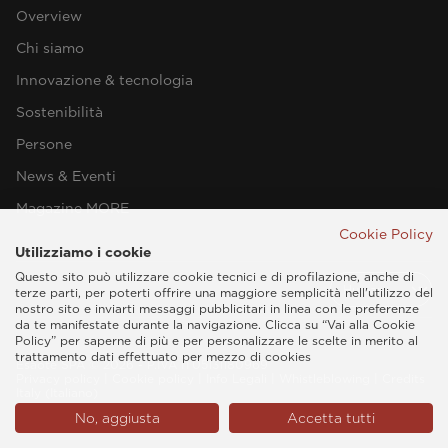
Overview
Chi siamo
Innovazione & tecnologia
Sostenibilità
Persone
News & Eventi
Magazine MORE
Cookie Policy
Utilizziamo i cookie
Questo sito può utilizzare cookie tecnici e di profilazione, anche di
terze parti, per poterti offrire una maggiore semplicità nell'utilizzo del
nostro sito e inviarti messaggi pubblicitari in linea con le preferenze
da te manifestate durante la navigazione. Clicca su “Vai alla Cookie
Policy” per saperne di più e per personalizzare le scelte in merito al
trattamento dati effettuato per mezzo di cookies
Esaote SPA © 2026 - P.IVA IT05131180969
Privacy policy
|
Cookie policy
|
Info Legali
|
Whistleblowing
|
Credits
Italy (Italiano)
No, aggiusta
Accetta tutti