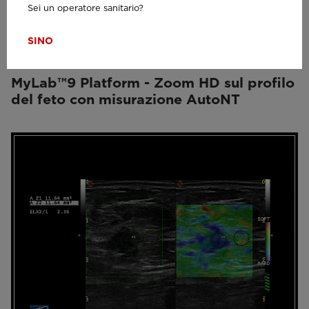
Sei un operatore sanitario?
SI
NO
MyLab™9 Platform - Zoom HD sul profilo
del feto con misurazione AutoNT