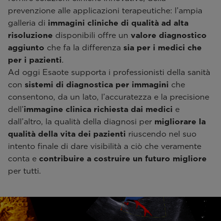
prevenzione alle applicazioni terapeutiche: l’ampia
galleria di
immagini cliniche di qualità ad alta
risoluzione
disponibili offre un
valore diagnostico
aggiunto
che fa la differenza
sia per i medici che
per i pazienti
.
Ad oggi Esaote supporta i professionisti della sanità
con
sistemi di diagnostica per immagini
che
consentono, da un lato, l’accuratezza e la precisione
dell’
immagine clinica
richiesta dai medici
e
dall’altro, la qualità della diagnosi per
migliorare la
qualità della vita dei pazienti
riuscendo nel suo
intento finale di dare visibilità a ciò che veramente
conta e
contribuire a costruire un futuro migliore
per tutti.