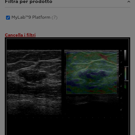
Filtra per prodotto
MyLab™9 Platform
(7)
Cancella i filtri