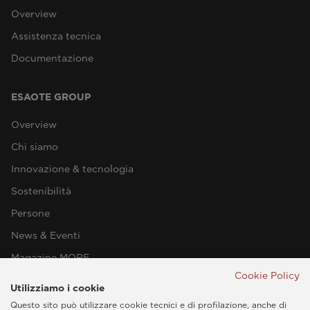
Overview
Assistenza tecnica
Documentazione
ESAOTE GROUP
Overview
Chi siamo
Innovazione & tecnologia
Sostenibilità
Persone
News & Eventi
Magazine MORE
Cookie Policy
Utilizziamo i cookie
Questo sito può utilizzare cookie tecnici e di profilazione, anche di