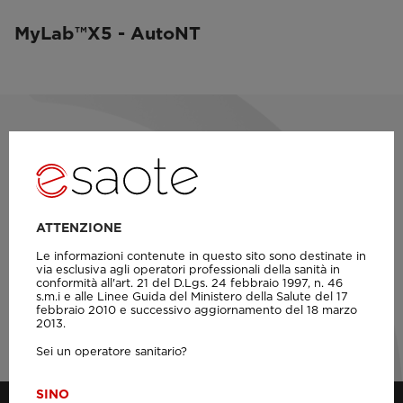
MyLab™X5 - AutoNT
Rimani aggiornato sul mondo
Esaote
Non perdere l'opportunità di rimanere aggiornato sui
ATTENZIONE
prossimi eventi, la formazione e tutte le novità di
Le informazioni contenute in questo sito sono destinate in
via esclusiva agli operatori professionali della sanità in
Esaote.
conformità all'art. 21 del D.Lgs. 24 febbraio 1997, n. 46
s.m.i e alle Linee Guida del Ministero della Salute del 17
febbraio 2010 e successivo aggiornamento del 18 marzo
Seguici su Linkedin
2013.
Sei un operatore sanitario?
SI
NO