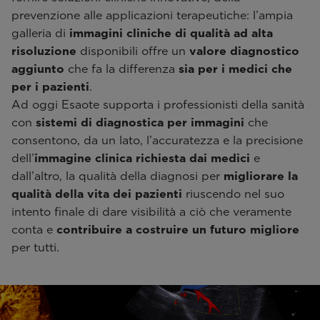
prevenzione alle applicazioni terapeutiche: l’ampia
galleria di
immagini cliniche di qualità ad alta
risoluzione
disponibili offre un
valore diagnostico
aggiunto
che fa la differenza
sia per i medici che
per i pazienti
.
Ad oggi Esaote supporta i professionisti della sanità
con
sistemi di diagnostica per immagini
che
consentono, da un lato, l’accuratezza e la precisione
dell’
immagine clinica
richiesta dai medici
e
dall’altro, la qualità della diagnosi per
migliorare la
qualità della vita dei pazienti
riuscendo nel suo
intento finale di dare visibilità a ciò che veramente
conta e
contribuire a costruire un futuro migliore
per tutti.