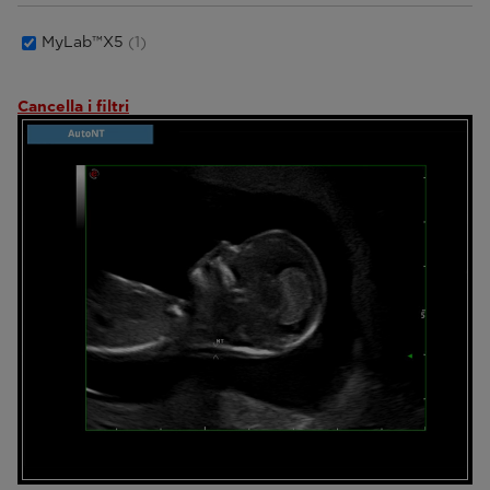
MyLab™X5
(1)
Cancella i filtri