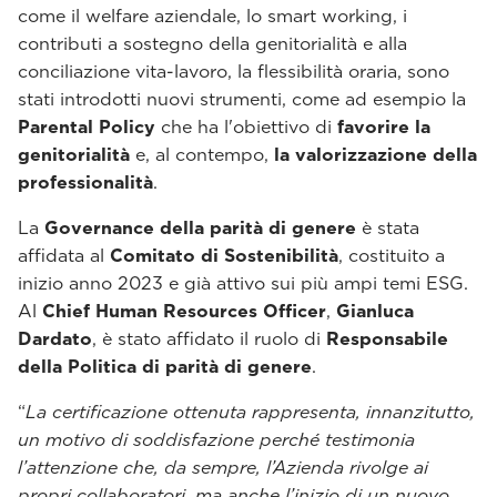
come il welfare aziendale, lo smart working, i
contributi a sostegno della genitorialità e alla
conciliazione vita-lavoro, la flessibilità oraria, sono
stati introdotti nuovi strumenti, come ad esempio la
Parental Policy
che ha l'obiettivo di
favorire la
genitorialità
e, al contempo,
la valorizzazione della
professionalità
.
La
Governance della parità di genere
è stata
affidata al
Comitato di Sostenibilità
, costituito a
inizio anno 2023 e già attivo sui più ampi temi ESG.
Al
Chief Human Resources Officer
,
Gianluca
Dardato
, è stato affidato il ruolo di
Responsabile
della Politica di parità di genere
.
“
La certificazione ottenuta rappresenta, innanzitutto,
un motivo di soddisfazione perché testimonia
l’attenzione che, da sempre, l’Azienda rivolge ai
propri collaboratori, ma anche l’inizio di un nuovo